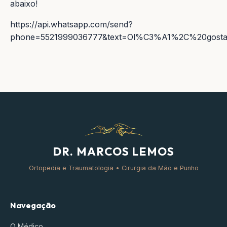
abaixo!
https://api.whatsapp.com/send?
phone=5521999036777&text=Ol%C3%A1%2C%20gost
DR. MARCOS LEMOS
Ortopedia e Traumatologia • Cirurgia da Mão e Punho
Navegação
O Médico